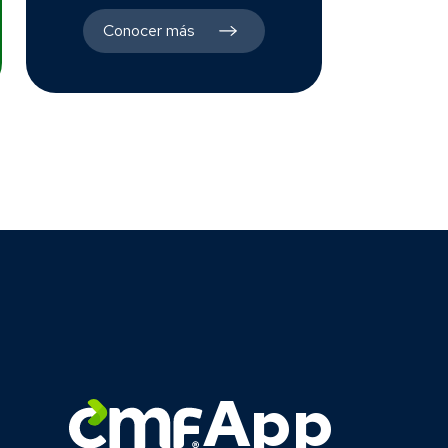
Conocer más
App