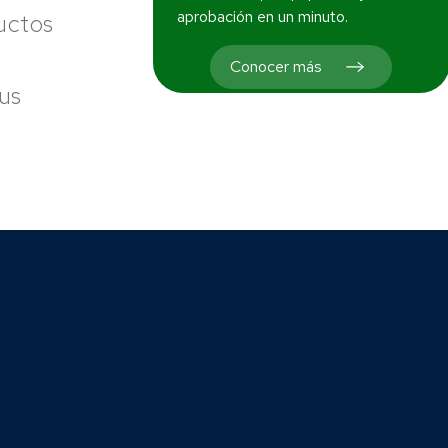
aprobación en un minuto.
uctos
Conocer más
tus