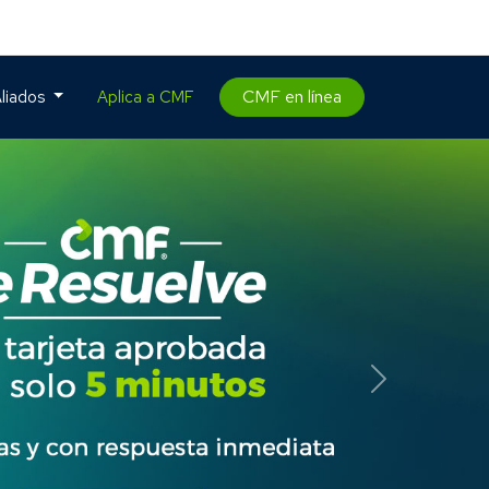
CMF en línea
liados
Aplica a CMF
Siguiente